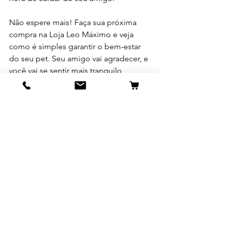
Não espere mais! Faça sua próxima 
compra na Loja Leo Máximo e veja 
como é simples garantir o bem-estar 
do seu pet. Seu amigo vai agradecer, e 
você vai se sentir mais tranquilo 
sabendo que escolheu o melhor.
Vamos juntos nessa? Seu pet merece o 
máximo!
Ver tudo
Posts recentes