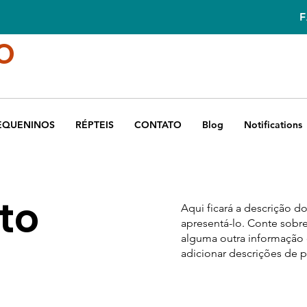
O
EQUENINOS
RÉPTEIS
CONTATO
Blog
Notifications
eto
Aqui ficará a descrição d
apresentá-lo. Conte sobre
alguma outra informação 
adicionar descrições de p